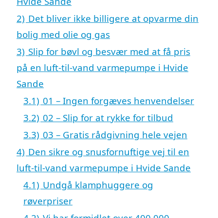
Hvide Sande
2)
Det bliver ikke billigere at opvarme din
bolig med olie og gas
3)
Slip for bøvl og besvær med at få pris
på en luft-til-vand varmepumpe i Hvide
Sande
3.1)
01 – Ingen forgæves henvendelser
3.2)
02 – Slip for at rykke for tilbud
3.3)
03 – Gratis rådgivning hele vejen
4)
Den sikre og snusfornuftige vej til en
luft-til-vand varmepumpe i Hvide Sande
4.1)
Undgå klamphuggere og
røverpriser
4.2)
Vi har formidlet over 400.000